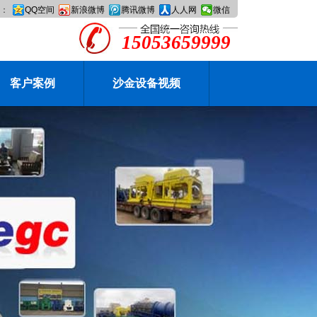
：
QQ空间
新浪微博
腾讯微博
人人网
微信
15053659999
客户案例
沙金设备视频